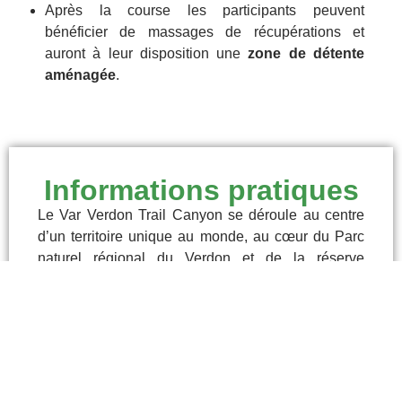
Après la course les participants peuvent
bénéficier de massages de récupérations et
auront à leur disposition une
zone de détente
aménagée
.
Informations pratiques
Le Var Verdon Trail Canyon se déroule au centre
d’un territoire unique au monde, au cœur du Parc
naturel régional du Verdon et de la réserve
géologique de Haute Provence.
ASSO
AÉRI
ORGA