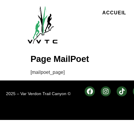
ACCUEIL
Page MailPoet
[mailpoet_page]
2025 – Var Verdon Trail Canyon © ​